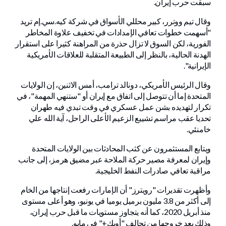
سبقت حرب إيران.
وقال تيم ووترر، كبير محللي الأسواق في شركة كيه.سي.إم تريد
"أسهمت خطوات تعافي الإمدادات في تخفيف علاوة المخاطر
الفورية، لكن السوق لا تزال حذرة من المراهنة كثيرا على استقرار
الهدنة الحالية، بالنظر إلى الطبيعة المتقلبة للعلاقات الأمريكية
الإيرانية".
وقال الرئيس الأمريكي، دونالد ترامب، أمس الاثنين، إن الولايات
المتحدة إما أن تتوصل إلى اتفاق مع إيران أو "ستنهي المهمة"، في
تكرار لتهديده بشن عمل عسكري في وقت تبدي فيه طهران
تحديا عقب مراسم تشييع الزعيم الأعلى الراحل، آية الله علي
خامنئي.
ويتابع المستثمرون عن كثب المحادثات بين الولايات المتحدة
وإيران لمعرفة مصير حركة الملاحة عبر مضيق هرمز، إلى جانب
مراقبة تعافي صادرات النفط الخليجية.
وأظهرت تقديرات "رويترز" أن الإمارات رفعت إنتاجها من الخام
إلى أكثر من 3.8 مليون برميل يوميا في يونيو، وهو أعلى مستوى
منذ أبريل 2020، كما أنه يتجاوز مستويات ما قبل حرب إيران،
وذلك بعد خروجها من تحالف "أوبك+" في مايو.