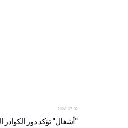
2026-07-02
"أشغال" تؤكد دور الكوادر ا