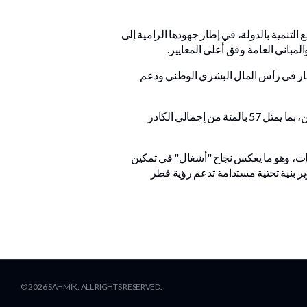
ريع التنمية بالدولة، في إطار جهودها الرامية إلى
مباني العامة وفق أعلى المعايير.
ا يعكس التزامها بالاستثمار في رأس المال البشري الوطني ودعم
وفي الجانب الهندسي، أشارت الهيئة إلى أن الكادر الهندسي يضم 1305 مهندسين، من بينهم 741 مهندسا ومهندسة قطريين، بما يمثل 57 بالمئة من إجمالي الكادر
ية الوطنية في الهيئة، مقابل 45 بالمئة للمهندسات القطريات، وهو ما يعكس نجاح "أشغال" في تمكين
ير بنية تحتية مستدامة تدعم رؤية قطر
©
2026
SAHMIK. ALL RIGHTS RESERVED.