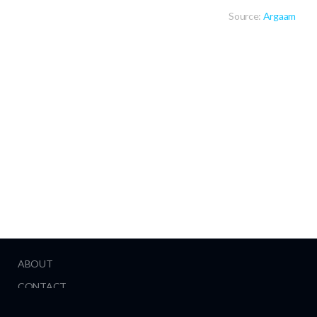
Source:
Argaam
ABOUT
CONTACT
HELP