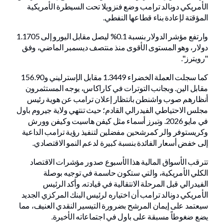
الأمريكي دونالد ترامب وضع فنزويلا تحت السيطرة الأمريكية
المؤقتة لإعادة بناء قطاعها النفطي.
وارتفع مؤشر الدولار بنسبة 0.1% ليصل مقابل اليورو إلى 1.1705
دولار، وهو المستوى الأقوى منذ منتصف ديسمبر الماضي، وفق
"رويترز".
كما سجلت العملة الخضراء 1.3449 مقابل الإسترليني و156.90
مقابل الين. وبجانب التوترات في كاراكاس، يوجه المستثمرون
أنظارهم صوب واشنطن بانتظار إعلان ترامب عن هوية رئيس
مجلس الاحتياطي الفيدرالي القادم؛ حيث تنتهي ولاية جيروم باول
في مايو 2026. وتبرز أسماء مثل كيفن هاسيت وكيفن وورش
وكريستوفر والر كمرشحين مفضلين لتنفيذ رؤية ترامب الداعية
إلى خفض أسعار الفائدة بنسبة كبيرة لدعم النمو الاقتصادي.
تترقب الأسواق المالية هذا الأسبوع صدور مؤشرات الاقتصاد
الكلي الأمريكية، والتي ستكون حاسمة في توجيه بوصلة
الفيدرالي قبل المرحلة الانتقالية في قيادته. وأكد الرئيس
الأمريكي دونالد ترامب أن اختياره لرئيس البنك المركزي الجديد
سيعتمد على إيمان المرشح بضرورة التيسير النقدي العنيف، مما
يضع ضغوطاً مسبقة على باول في اجتماعاته الأخيرة.