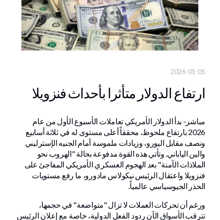
2026-01-05
ارتفاع الدولار متأثرا بأحداث فنزويلا
مباشر- بدأ الدولار الأمريكي تعاملات الأسبوع الأول من عام
2026 بارتفاع ملحوظ، محققاً أعلى مستوى له في ثلاثة أسابيع
ونصف مقابل اليورو، وزيادات ملموسة أمام الجنيه الإسترليني
والين الياباني. وتأتي هذه القوة مدفوعة بحالة "الهروب نحو
الملاذات الآمنة" بعد الهجوم العسكري الأمريكي المفاجئ على
فنزويلا واعتقال الرئيس نيكولاس مادورو، ما رفع مستويات
الحذر الجيوسياسي عالمياً.
ورغم أن تحركات العملات لا تزال "متواضعة" في حجمها،
تترقب الأسواق الآن ردود الفعل الدولية، خاصة مع إعلان الرئيس