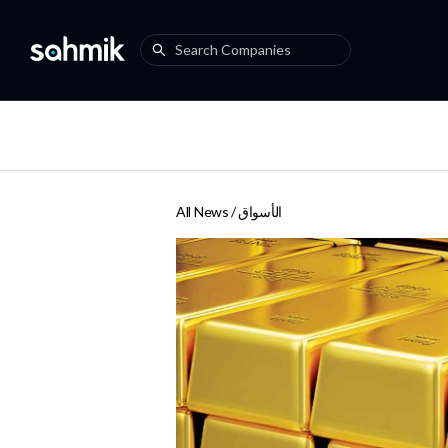
الأسواق
All News /