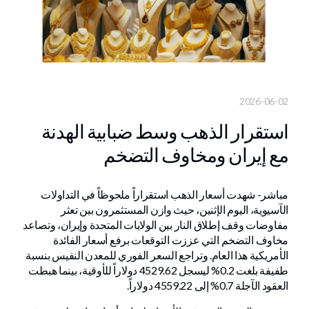
2026-06-02
استقرار الذهب وسط ضبابية الهدنة
مع إيران ومخاوف التضخم
مباشر- شهدت أسعار الذهب استقراراً ملحوظاً في التداولات
الآسيوية، اليوم الإثنين، حيث وازن المستثمرون بين تعثر
مفاوضات وقف إطلاق النار بين الولايات المتحدة وإيران، وتصاعد
مخاوف التضخم التي عززت التوقعات برفع أسعار الفائدة
الأمريكية هذا العام. وتراجع السعر الفوري للمعدن النفيس بنسبة
طفيفة بلغت 0.2% ليسجل 4529.62 دولاراً للأوقية، بينما هبطت
العقود الآجلة 0.7% إلى 4559.22 دولاراً.