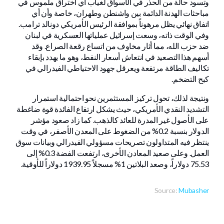
وتسود حالة من الحذر في الأسواق لغياب أي اختراق ملموس في
مباحثات الهدنة الدائمة بين واشنطن وطهران، خاصة وأن أي
اتفاق نهائي يظل مرهوناً بموافقة الرئيس الأمريكي دونالد ترامب.
وفي الوقت ذاته، وسعت إسرائيل عملياتها العسكرية في لبنان
ضد حزب الله، مما أثار مخاوف من اتساع رقعة الصراع. وقد
أسهم هذا التصعيد في انتعاش أسعار النفط، وهو ما يهدد بإبقاء
تكاليف الطاقة مرتفعة ويعرقل جهود الاحتياطي الفيدرالي في
كبح التضخم.
ونتيجة لذلك، تحول تركيز المستثمرين نحو احتمالية استمرار
التشديد النقدي الأمريكي، حيث يشكل ارتفاع الفائدة قوة ضاغطة
على الأصول غير المدرة للعائد كالذهب. كما زاد صعود مؤشر
الدولار بنسبة 0.2% من الضغوط على المعدن الأصفر، في وقت
ينتظر فيه المتداولون تصريحات مسؤولي الفيدرالي وبيانات سوق
العمل. وعلى صعيد المعادن الأخرى، ارتفعت الفضة 0.3% إلى
75.53 دولاراً، وصعد البلاتين 1% مسجلاً 1939.95 دولاراً للأوقية.
Source:
Mubasher