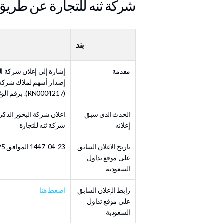
شركة ثنه للتجارة عن طريق
بند
مقدمة
إصدار أسهم لملاك شركة ث
(RN0004217). برقم الوثيقة 1531، والتي تؤكد التزام الشركة الكامل بأحكام نظام المنافسة ولائحته التنفيذية
الحدث الذي سبق
اعلان شركة البخور الذكي
إعلانه
شركة ثنه للتجارة
تاريخ الاعلان السابق
1447-04-23 الموافق 2025-10-15
على موقع تداول
السعودية
رابط الإعلان السابق
اضغط هنا
على موقع تداول
السعودية