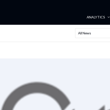
ANALYTICS
All News