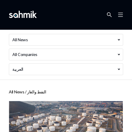
All News
All Companies
العربية
النفط والغاز
All News /