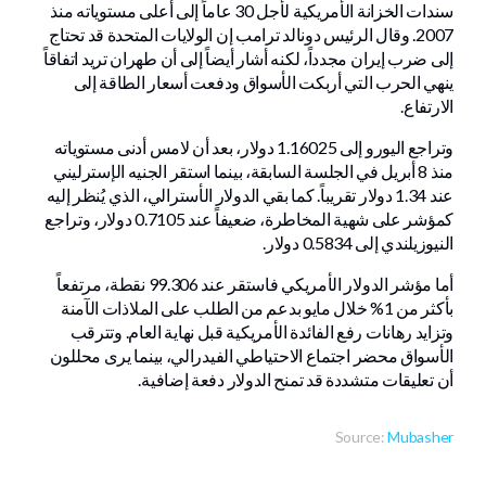
سندات الخزانة الأمريكية لأجل 30 عاماً إلى أعلى مستوياته منذ
2007. وقال الرئيس دونالد ترامب إن الولايات المتحدة قد تحتاج
إلى ضرب إيران مجدداً، لكنه أشار أيضاً إلى أن طهران تريد اتفاقاً
ينهي الحرب التي أربكت الأسواق ودفعت أسعار الطاقة إلى
الارتفاع.
وتراجع اليورو إلى 1.16025 دولار، بعد أن لامس أدنى مستوياته
منذ 8 أبريل في الجلسة السابقة، بينما استقر الجنيه الإسترليني
عند 1.34 دولار تقريباً. كما بقي الدولار الأسترالي، الذي يُنظر إليه
كمؤشر على شهية المخاطرة، ضعيفاً عند 0.7105 دولار، وتراجع
النيوزيلندي إلى 0.5834 دولار.
أما مؤشر الدولار الأمريكي فاستقر عند 99.306 نقطة، مرتفعاً
بأكثر من 1% خلال مايو بدعم من الطلب على الملاذات الآمنة
وتزايد رهانات رفع الفائدة الأمريكية قبل نهاية العام. وتترقب
الأسواق محضر اجتماع الاحتياطي الفيدرالي، بينما يرى محللون
أن تعليقات متشددة قد تمنح الدولار دفعة إضافية.
Source:
Mubasher