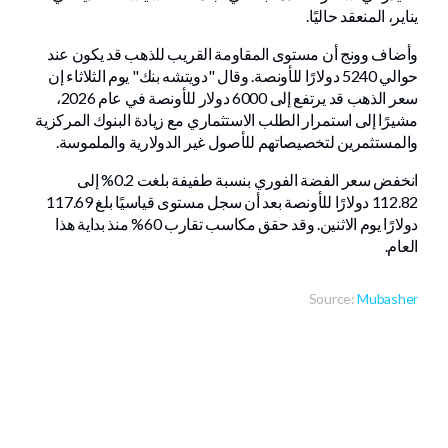
يناير، المنعقد حاليًا.
وأضاف وونج أن مستوى المقاومة القريب للذهب قد يكون عند
حوالي 5240 دولارًا للأونصة. وقال "دويتشه بنك" يوم الثلاثاء إن
سعر الذهب قد يرتفع إلى 6000 دولار للأونصة في عام 2026،
مشيرًا إلى استمرار الطلب الاستثماري مع زيادة البنوك المركزية
والمستثمرين لتخصيصاتهم للأصول غير الدولارية والملموسة.
انخفض سعر الفضة الفوري بنسبة طفيفة بلغت 0.2% إلى
112.82 دولارًا للأونصة بعد أن سجل مستوى قياسيًا بلغ 117.69
دولارًا يوم الاثنين. وقد حقق مكاسب تقارب 60% منذ بداية هذا
العام.
Source:
Mubasher