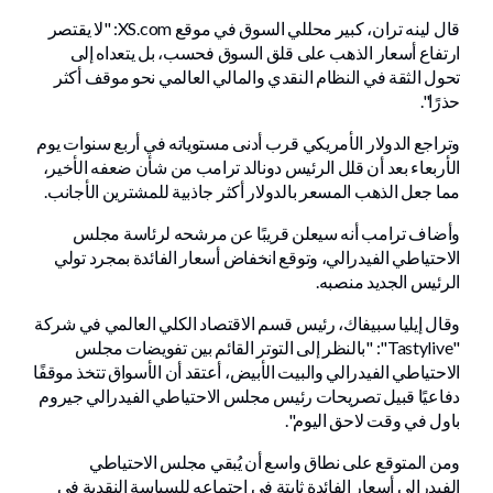
قال لينه تران، كبير محللي السوق في موقع XS.com: "لا يقتصر
ارتفاع أسعار الذهب على قلق السوق فحسب، بل يتعداه إلى
تحول الثقة في النظام النقدي والمالي العالمي نحو موقف أكثر
حذرًا".
وتراجع الدولار الأمريكي قرب أدنى مستوياته في أربع سنوات يوم
الأربعاء بعد أن قلل الرئيس دونالد ترامب من شأن ضعفه الأخير،
مما جعل الذهب المسعر بالدولار أكثر جاذبية للمشترين الأجانب.
وأضاف ترامب أنه سيعلن قريبًا عن مرشحه لرئاسة مجلس
الاحتياطي الفيدرالي، وتوقع انخفاض أسعار الفائدة بمجرد تولي
الرئيس الجديد منصبه.
وقال إيليا سبيفاك، رئيس قسم الاقتصاد الكلي العالمي في شركة
"Tastylive": "بالنظر إلى التوتر القائم بين تفويضات مجلس
الاحتياطي الفيدرالي والبيت الأبيض، أعتقد أن الأسواق تتخذ موقفًا
دفاعيًا قبيل تصريحات رئيس مجلس الاحتياطي الفيدرالي جيروم
باول في وقت لاحق اليوم".
ومن المتوقع على نطاق واسع أن يُبقي مجلس الاحتياطي
الفيدرالي أسعار الفائدة ثابتة في اجتماعه للسياسة النقدية في