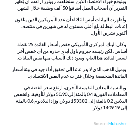
ويتوقع خبراء الاقتصاد الذين استطلعت رويترز آراءهم أن يُظهر
التقرير أن أصحاب العمل أضافوا 50 ألف وظيفة خلال الشهر.
وأظهرت البيانات أمس الثلاثاء أن عدد الأمريكيين الذين يتلقون
إعانات البطالة بلغ أعلى مستوى له في شهرين في منتصف
أكتوبر تشرين الأول.
وكان البنك المركزي الأمريكي خفض أسعار الفائدة 25 نقطة
أساس، لكن رئيسه جيروم باول أبدى حذره من أي خفض آخر
لسعر الفائدة هذا العام، ويعود ذلك لأسباب منها نقص البيانات.
ويميل الذهب الذي لا يدر عائدا إلى تحقيق أداء جيد في بيئة أسعار
الفائدة المنخفضة وخلال فترات عدم اليقين الاقتصادي.
وبالنسبة للمعادن النفيسة الأخرى، ارتفع سعر الفضة في
المعاملات الفورية 0.4 بالمئة إلى 50.90 دولار للأوقية، وانخفض
البلاتين 0.2 بالمئة إلى 1533.82 دولار، وزاد البلاديوم 0.6 بالمئة
إلى 1409.19 دولار.
Source:
Mubasher