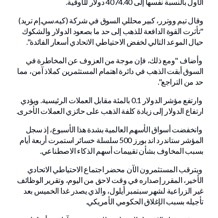
الأول بالنسبة نفسها إلى 4074.40 دولار للأوقية.
وقال تيم ووترر، كبير محللي السوق في شركة (كيه.سي.إم تريد)
"تأثرت القوة الدافعة للذهب إلى حد ما بصعود الدولار والشكوك
حيال الموعد التالي لخفض الاحتياطي الاتحادي أسعار الفائدة".
وأضاف "ومع ذلك، فإن موجة من العزوف عن المخاطرة في
السوق أبقت الذهب في دائرة اهتمام المستثمرين كملاذ آمن، مما
حد من التراجع".
وارتفع مؤشر الدولار 0.1 بالمئة مقابل العملات الرئيسية. ويؤدي
ارتفاع الدولار إلى زيادة كلفة الذهب على حائزي العملات الأخرى.
وانخفضت أسواق الأسهم العالمية بشدة هذا الأسبوع، إذ سجل
المؤشر ستاندرد اند بورز 500 سلسلة خسائر استمرت أربعة أيام
بسبب المخاوف بشأن تقييمات أسهم الذكاء الاصطناعي.
ويترقب المستثمرون الآن محضر اجتماع الاحتياطي الاتحادي
الأخير، المقرر إصداره في وقت لاحق من اليوم، وتقرير الوظائف
غير الزراعية لشهر سبتمبر أيلول، والذي يصدر غدا الخميس بعد
تأجيله بسبب الإغلاق الحكومي الأمريكي.