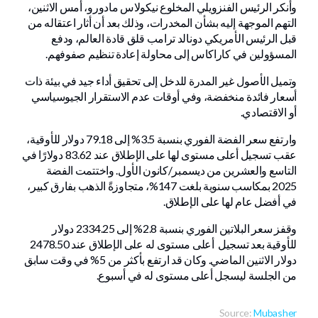
وأنكر الرئيس الفنزويلي المخلوع نيكولاس مادورو، أمس الاثنين،
التهم الموجهة إليه بشأن المخدرات، وذلك بعد أن أثار اعتقاله من
قبل الرئيس الأمريكي دونالد ترامب قلق قادة العالم، ودفع
المسؤولين في كاراكاس إلى محاولة إعادة تنظيم صفوفهم.
وتميل الأصول غير المدرة للدخل إلى تحقيق أداء جيد في بيئة ذات
أسعار فائدة منخفضة، وفي أوقات عدم الاستقرار الجيوسياسي
أو الاقتصادي.
وارتفع سعر الفضة الفوري بنسبة 3.5% إلى 79.18 دولار للأوقية،
عقب تسجيل أعلى مستوى لها على الإطلاق عند 83.62 دولارًا في
التاسع والعشرين من ديسمبر/كانون الأول. واختتمت الفضة
2025 بمكاسب سنوية بلغت 147%، متجاوزةً الذهب بفارق كبير،
في أفضل عام لها على الإطلاق.
وقفز سعر البلاتين الفوري بنسبة 2.8% إلى 2334.25 دولار
للأوقية بعد تسجيل أعلى مستوى له على الإطلاق عند 2478.50
دولار الاثنين الماضي. وكان قد ارتفع بأكثر من 5% في وقت سابق
من الجلسة ليسجل أعلى مستوى له في أسبوع.
Source:
Mubasher