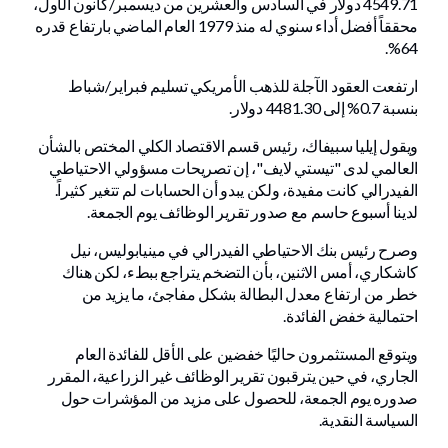
4549.71 دولار في السادس والعشرين من ديسمبر/كانون الأول،
محققاً أفضل أداء سنوي له منذ 1979 العام الماضي بارتفاع قدره
64%.
ارتفعت العقود الآجلة للذهب الأمريكي تسليم فبراير/شباط
بنسبة 0.7% إلى 4481.30 دولار.
ويقول إيليا سبيفاك، رئيس قسم الاقتصاد الكلي المختص بالشأن
العالمي لدى "تيستي لايف"، إن تصريحات مسؤولي الاحتياطي
الفيدرالي كانت مفيدة، ولكن يبدو أن الحسابات لم تتغير كثيراً.
لدينا أسبوع حاسم مع صدور تقرير الوظائف يوم الجمعة.
وصرح رئيس بنك الاحتياطي الفيدرالي في مينيابوليس، نيل
كاشكاري، أمس الاثنين، بأن التضخم يتراجع ببطء، لكن هناك
خطر من ارتفاع معدل البطالة بشكل مفاجئ، ما يزيد من
احتمالية خفض الفائدة.
ويتوقع المستثمرون حاليًا خفضين على الأقل للفائدة العام
الجاري، في حين يترقبون تقرير الوظائف غير الزراعية، المقرر
صدوره يوم الجمعة، للحصول على مزيد من المؤشرات حول
السياسة النقدية.