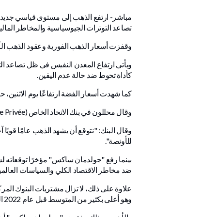
تصاعد التوترات الجيوسياسية والمخاطر المالية 
وقفزت أسعار الذهب الفورية وعقود الذهب الآجلة الأمريكية لشهر فبراير بنسبة 1.2%،
ويأتي ارتفاع المعدن النفيس في ظل تصاعد التو
كأداة تحوط ضد حالة عدم اليقين.
كما شهدت أسعار الفضة ارتفاعًا يوم الاثنين، حيث قفزت أسعارها الفورية بنسبة 3% لتصل 
وقال محللون في بنك الاتحاد الخاص (Union Bancaire Privée) يوم الجمعة بأن أسعار الذهب ارتفعت مدفوعةً بالطلب المستمر من المؤسسات الاستثمارية والأفراد.
للأونصة".
ضد مخاطر الاقتصاد الكلي والسياسات العالمية
وهو أعلى بكثير من المتوسط ​​قبل عام 2022 البالغ 17 طنًا، حيث تواصل البنوك المركزية في الأسواق الناشئة تحويل احتياطياتها إلى الذهب.