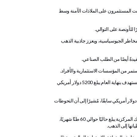
لًا صعوده القياسي، مع تهافت المستثمرون على الملاذات الآمنة وسط
لمخاطر الجيوسياسية، ويعزز جاذبية الذهب
وقال البنك: "نتوقع أن يشهد الذهب عامًا قويًا آخر، يعكس استمرار طلب البنوك المركزية والاستثمارات الفردية، مع سعر مستهدف بنهاية العام يبلغ 5200 دولار أمريكي
ينما رفع "جولدمان ساكس" مؤخرًا توقعاته لسعر الذهب إلى 5400 دولار أمريكي للأونصة بنهاية العام، بعد أن كانت 4900 دولار أمريكي سابقًا، مُشيرًا إلى أن التحوطات
علاوة على ذلك، لا تزال مشتريات البنوك المركزية قوية. تشير تقديرات "جولدمان ساكس" إلى أن متوسط ​​مشتريات البنوك المركزية يبلغ حاليًا حوالي 60 طنًا شهريًا،