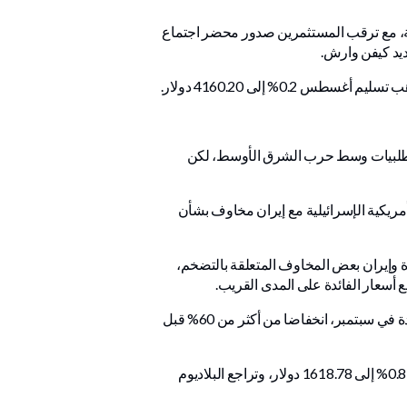
قة، مع ترقب المستثمرين صدور محضر اجتماع
ديد كيفن وارش.
يم طلبيات وسط حرب الشرق الأوسط، لكن
ت الحرب الأمريكية الإسرائيلية مع إيران مخاوف بشأن
ة وإيران بعض المخاوف المتعلقة بالتضخم،
أسعار الفائدة على المدى القريب.
وتشير أداة "فيد ووتش" التابعة لبورصة شيكاغو التجارية إلى أن المتعاملين يتوقعون احتمالا يقارب 57% لزيادة أسعار الفائدة في سبتمبر، انخفاضا من أكثر من 60% قبل
وبالنسبة للمعادن النفيسة الأخرى، تراجعت الفضة في المعاملات الفورية 0.8% إلى 61.57 دولار للأوقية، وانخفض البلاتين 0.8% إلى 1618.78 دولار، وتراجع البلاديوم