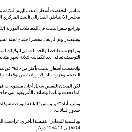
مباشر- انخفضت أسعار الذهب اليوم الثلاثاء،
مجلس الاحتياطي الفيدرالي (البنك المركزي ال
وتراجع سعر الذهب في المعاملات الفورية 0.4% إلى 4148.59 دولار للأوقية، في حين تراجعت العقود الأمريكية الآجلة للذهب تسليم أغسطس 0.2% إلى 4160.20 دولار.
وسيصدر يوم الأربعاء محضر اجتماع لجنة السوق المفتو
وتراجع نشاط قطاع الخدمات في الولايات الم
التوظيف تعافى بعد انكماشه لثلاثة أشهر متتال
وانخفضت أسع
التضخم وعززت الدولار وزادت من توقعات رفع أ
لكن المعدن النفيس سجل أعلى مستوى له في أس
كما دفعت بيانات الوظائف الأمريكية التي جا
صدور البيانات.
0.4% إلى 1264.11 دولار.