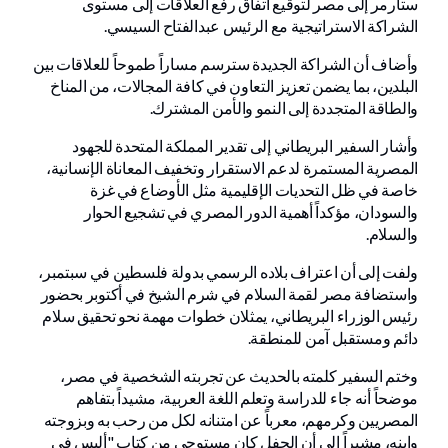
ستارمر إلى مصر لتوقيع اتفاق رفع العلاقات إلى مستوى
الشراكة الاستراتيجية مع الرئيس عبدالفتاح السيسي.
وأضاف أن الشراكة الجديدة سترسم مساراً طموحاً للعلاقات بين
البلدين، بما يضمن تعزيز التعاون في كافة المجالات، من المناخ
والطاقة المتجددة إلى النمو والأمن المشترك.
وأشار السفير البريطاني إلى تقدير المملكة المتحدة للجهود
المصرية المستمرة لدعم الاستقرار وتخفيف المعاناة الإنسانية،
خاصة في ظل التحديات الإقليمية مثل الأوضاع في غزة
والسودان، مؤكداً أهمية الدور المصري في تشجيع الحوار
والسلام.
ولفت إلى أن اعتراف بلاده الرسمي بدولة فلسطين في سبتمبر،
واستضافة مصر لقمة السلام في شرم الشيخ في أكتوبر بحضور
رئيس الوزراء البريطاني، يمثلان خطوات مهمة نحو تحقيق سلام
دائم ومستقبل آمن للمنطقة.
وختم السفير كلمته بالحديث عن تجربته الشخصية في مصر،
موضحاً أنه جاء للدراسة وتعلم اللغة العربية، مشيداً بتفاهم
المصريين وكرمهم، معرباً عن امتنانه لكل من رحب به وبزوجته
وابنه، مشيراً إلى أن الحفل كان مستوحى من كتاب "أليس في