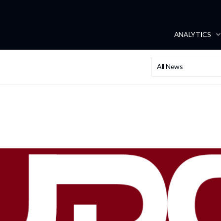
ANALYTICS
All News