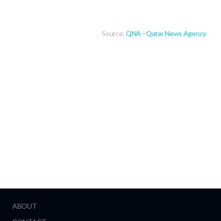
Source:
QNA - Qatar News Agency
ABOUT