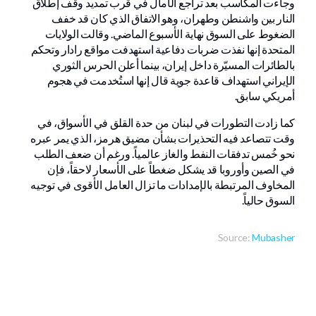
وجاءت المكاسب بعد تراجع الآمال في قرب تمديد وقف إطلاق
النار بين واشنطن وطهران، وهو الاتفاق الذي كان قد خفف
الضغوط على السوق نهاية الأسبوع الماضي. وقالت الولايات
المتحدة إنها نفذت ضربات دفاعية استهدفت مواقع رادار وتحكم
بالطائرات المسيّرة داخل إيران، بينما أعلن الحرس الثوري
الإيراني استهداف قاعدة جوية قال إنها استُخدمت في هجوم
أمريكي سابق.
كما زادت التطورات في لبنان من حدة القلق في الأسواق، في
وقت تتصاعد فيه التحذيرات بشأن مضيق هرمز، الذي يمر عبره
نحو خُمس تدفقات النفط والغاز عالمياً. ورغم أن ضعف الطلب
في الصين وأوروبا قد يشكل ضغطاً على الأسعار لاحقاً، فإن
المخاوف المرتبطة بالإمدادات ما تزال العامل الأقوى في توجيه
السوق حالياً.
Source:
Mubasher