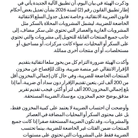
وذكرت الهيئة في بيان اليوم، أن تطبيق الآلية الجديدة يأتي في
إطار تطبيق القانون رقم (2) لسنة 2026 بشأن تعديل بعض أحكام
قانون الضريبة الانتقائية، وخاصة تعديل جدول السلع الانتقائية
الخاضعة للضريبة، ليشمل المشروبات المحلاة بالسكر مثل
المشروبات الغازية والعصائر التي تحتوي على سكر مضاف، إلى
جانب جميع المنتجات القابلة للتحويل إلى مشروبات والتي تحتوي
على السكر أو المحليات، سواء كانت مركزات، أو مساحيق، أو
مستخلصات، أو أي منتجات أخرى مماثلة.
وأكدت الهيئة ضرورة التزام كل من يحوز سلعا انتقائية بتقديم
الإقرار الانتقالي عبر منصة ضريبة، وذلك للإفصاح عن مخزون
المنتجات الخاضعة للضريبة، وفي حال كان إجمالي المخزون أقل
من 200 ألف لتر، يتعين تقديم الإقرار دون سداد أي ضريبة، أما إذا
بلغ إجمالي المخزون 200 ألف لتر أو أكثر، فيجب تقديم تقرير
مدقق يوضح حجم المخزون، مع سداد الضريبة المستحقة.
وأوضحت أن احتساب الضريبة لا يعتمد على كمية المخزون فقط،
بل على محتوى السكر أو المحليات المضافة في العصائر
والمشروبات، وقد تكون الضريبة المستحقة صفرا إذا كانت جميع
المنتجات ضمن الفئات غير الخاضعة للضريبة، بينما تحتسب
الضريبة فقط على المشروبات التي تحتوي على مستويات