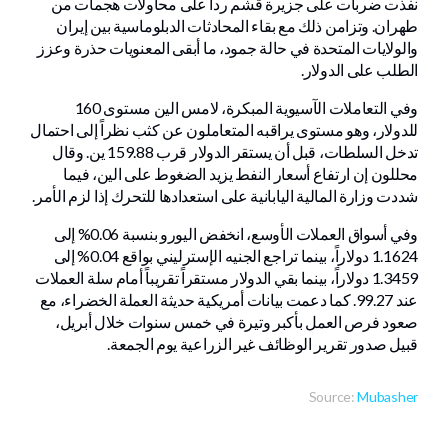
نفذت ضربات على جزيرة قشم رداً على محاولات هجمات من
طهران. وتزامن ذلك مع بقاء المحادثات الدبلوماسية بين إيران
والولايات المتحدة في حالة جمود، ما أبقى المعنويات حذرة وعزز
الطلب على الدولار.
وفي التعاملات الآسيوية المبكرة، لامس الين مستوى 160
للدولار، وهو مستوى يراقبه المتعاملون عن كثب نظراً إلى احتمال
تدخل السلطات، قبل أن يستقر الدولار قرب 159.88 ين. وقال
محللون إن ارتفاع أسعار النفط يزيد الضغوط على الين، فيما
شددت وزارة المالية اليابانية على استعدادها للتحرك إذا لزم الأمر.
وفي أسواق العملات الأوسع، انخفض اليورو بنسبة 0.06% إلى
1.1624 دولاراً، بينما تراجع الجنيه الإسترليني بواقع 0.04% إلى
1.3459 دولاراً، بينما بقي الدولار مستقراً تقريباً أمام سلة العملات
عند 99.27. كما دعمت بيانات أمريكية حديثة العملة الخضراء، مع
صعود فرص العمل بأكبر وتيرة في خمس سنوات خلال أبريل،
قبيل صدور تقرير الوظائف غير الزراعية يوم الجمعة.
Source:
Mubasher