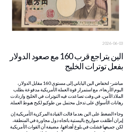
2026-06-03
الين يتراجع قرب 160 مع صعود الدولار
بفعل توترات الخليج
مباشر- انخفاض الين الياباني إلى مستوى 160 مقابل الدولار،
اليوم الأربعاء، مع استمرار قوة العملة الأمريكية مدفوعة بطلب
الملاذ الآمن، في وقت تصاعدت فيه التوترات في الخليج وازدادت
رهانات الأسواق على تدخل محتمل من طوكيو لكبح هبوط العملة.
وجاء الضغط على الين بعدما قالت القيادة المركزية الأمريكية إن
إيران أطلقت صواريخ باليستية باتجاه دول مجاورة في المنطقة،
لكن جميعها فشلت في بلوغ أهدافها، مضيفة أن القوات الأمريكية