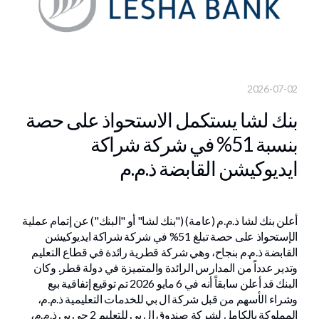
2026-07-02
بنك لشا يستكمل الاستحواذ على حصة
بنسبة 51% في شركة شراكة
ايديوكيشن القابضة ذ.م.م
أعلن بنك لشا ذ.م.م (عامة) ("بنك لشا" أو "البنك") عن إتمام عملية
الإستحواذ على حصة تبلغ 51% في شركة شراكة ايديوكيشن
القابضة ذ.م.م بنجاح، وهي شركة قطرية رائدة في قطاع التعليم
وتدير عدداً من المدارس الرائدة والمتميزة في دولة قطر. وكان
البنك قد أعلن سابقاً أنه في 6 مايو 2026 تم توقيع إتفاقية بيع
وشراء الأسهم من قبل شركة ال بي للخدمات التعليمية ذ.م.م،
المملوكة بالكامل لشركة صندوق ال بي للتعليم 2 جي بي ذ.م.م،