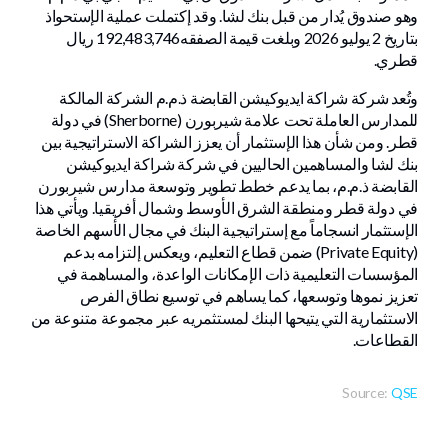
وهو صندوق يُدار من قبل بنك لشا. وقد إكتملت عملية الإستحواذ
بتاريخ 2 يوليو 2026 وبلغت قيمة الصفقه192,483,746 ريال
قطري.
وتُعد شركة شراكة ايديوكيشن القابضة ذ.م.م الشركة المالكة
للمدارس العاملة تحت علامة شيربورن (Sherborne) في دولة
قطر. ومن شأن هذا الإستثمار أن يعزز الشراكة الاستراتيجية بين
بنك لشا والمساهمين الحاليين في شركة شراكة ايديوكيشن
القابضة ذ.م.م، بما يدعم خطط تطوير وتوسعة مدارس شيربورن
في دولة قطر ومنطقة الشرق الأوسط وشمال أفريقيا. ويأتي هذا
الإستثمار انسجاماً مع إستراتيجية البنك في مجال الأسهم الخاصة
(Private Equity) ضمن قطاع التعليم، ويعكس إلتزامه بدعم
المؤسسات التعليمية ذات الإمكانات الواعدة، والمساهمة في
تعزيز نموها وتوسعها، كما يساهم في توسيع نطاق الفرص
الاستثمارية التي يتيحها البنك لمستثمريه عبر مجموعة متنوعة من
القطاعات.
Source:
QSE