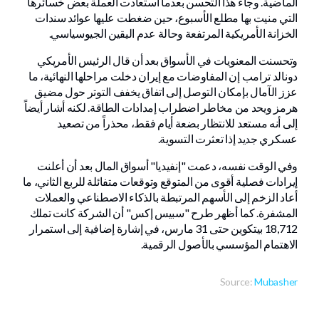
الماضية. وجاء هذا التحسن بعدما استعادت العملة بعض خسائرها
التي منيت بها مطلع الأسبوع، حين ضغطت عليها عوائد سندات
الخزانة الأمريكية المرتفعة وحالة عدم اليقين الجيوسياسي.
وتحسنت المعنويات في الأسواق بعد أن قال الرئيس الأمريكي
دونالد ترامب إن المفاوضات مع إيران دخلت مراحلها النهائية، ما
عزز الآمال بإمكان التوصل إلى اتفاق يخفف التوتر حول مضيق
هرمز ويحد من مخاطر اضطراب إمدادات الطاقة. لكنه أشار أيضاً
إلى أنه مستعد للانتظار بضعة أيام فقط، محذراً من تصعيد
عسكري جديد إذا تعثرت التسوية.
وفي الوقت نفسه، دعمت "إنفيديا" أسواق المال بعد أن أعلنت
إيرادات فصلية أقوى من المتوقع وتوقعات متفائلة للربع الثاني، ما
أعاد الزخم إلى الأسهم المرتبطة بالذكاء الاصطناعي والعملات
المشفرة. كما أظهر طرح "سبيس إكس" أن الشركة كانت تملك
18,712 بيتكوين حتى 31 مارس، في إشارة إضافية إلى استمرار
الاهتمام المؤسسي بالأصول الرقمية.
Source:
Mubasher