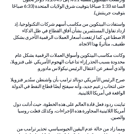
الساعة 1:33 صباحًا بتوقيت شرق الولايات المتحدة (6:33 صباحًا
بتوقيت جرينتش).
واستفادت البيتكوين من مكاسب أسهم شركات التكنولوجيا، إذ
ازداد تفاؤل المستثمرين بشأن آفاق القطاع في ظل الذكاء
الاصطناعي. كما ارتفعت أسعار العملات الرقمية الأخرى بشكل
طفيف، متأثرةً بهذا الاتجاه.
وكانت مكاسب البيتكوين وأسواق العملات الرقمية بشكل عام
محدودة بسبب الحذر إزاء تداعيات الهجوم الأمريكي على فنزويلا،
والذي أسفر عن اعتقال الرئيس نيكولاس مادورو.
صرح الرئيس الأمريكي دونالد ترامب بأن واشنطن ستُدير فنزويلا
حتى انتخاب زعيم جديد، وأنه سيفتح أيضًا قطاع النفط في الدولة
الواقعة في أمريكا اللاتينية.
تباينت ردود فعل قادة العالم على هذه الخطوة، حيث أدانت دول
أمريكا اللاتينية المجاورة هذه الإجراءات، وكذلك فعلت روسيا
والصين.
ومما زاد من حالة عدم اليقين الجيوسياسي، تحذير ترامب من