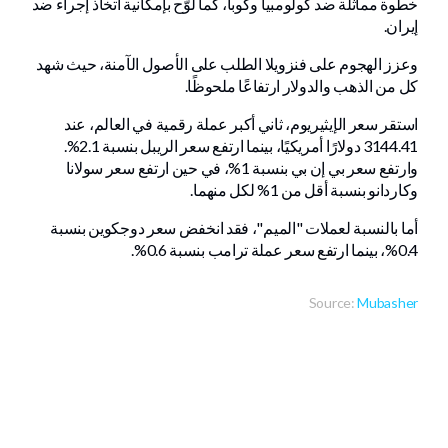
خطوة مماثلة ضد كولومبيا وكوبا، كما لوّح بإمكانية اتخاذ إجراء ضد
إيران.
وعزز الهجوم على فنزويلا الطلب على الأصول الآمنة، حيث شهد
كل من الذهب والدولار ارتفاعًا ملحوظًا.
استقر سعر الإيثيريوم، ثاني أكبر عملة رقمية في العالم، عند
3144.41 دولارًا أمريكيًا، بينما ارتفع سعر الريبل بنسبة 2.1%.
وارتفع سعر بي إن بي بنسبة 1%، في حين ارتفع سعر سولانا
وكاردانو بنسبة أقل من 1% لكل منهما.
أما بالنسبة لعملات "الميم"، فقد انخفض سعر دوجكوين بنسبة
0.4%، بينما ارتفع سعر عملة ترامب بنسبة 0.6%.
Source:
Mubasher