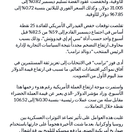
للأوقية، وانخفضت عقود الفضة تسليم ديسمبر 0.82% إلى
31.005 دولار، وكذلك السعر الفوري للبلاتين بنسبة 0.72% إلى
967.85 دولار للأوقية.
تقلصت توقعات خفض الفيدرالي الأمريكي للفائدة 25 نقطة
أساس في اجتماع ديسمبر القادم إلى 59% من 82.5% قبل
أسبوع واحد حسب أداة "سي إم إي فيدووتش"، وذلك بسبب
مخاوف ارتفاع التضخم مجدداً نتيجة السياسات التجارية لإدارة
الرئيس المنتخب "دونالد ترامب".
أدى فوز "ترامب" في الانتخابات إلى تعزيز ثقة المستثمرين في
آفاق نمو أكبر اقتصادات العالم، ما تسبب في ارتفاع قيمة الدولار
منذ اليوم الأول من التصويت.
واستمرت موجة ارتفاع العملة الأمريكية رغم هدوء زخمها هذا
الأسبوع، وزاد مؤشر الدولار -الذي يعبر عن قيمة العملة الخضراء
مقابل سلة من ست عملات رئيسية- بنسبة 0.30% إلى 106.52
نقطة خلال التعاملات.
غلبت هذه العوامل على تأثير تصاعد التوترات العسكرية بين
روسيا وأوكرانيا، بعدما شنت الأخيرة هجوماً على جارتها باستخدام
صواريخ أمريكية الصنع، ما دفع موسكو للتلويح بورقة إشعال