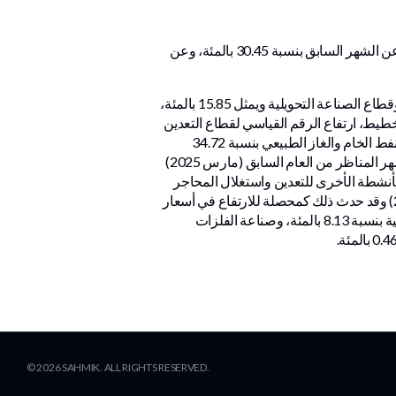
سجل مؤشر الرقم القياسي العام لأسعار المنتج في القطاع الصناعي بالدولة لشهر مارس الماضي 133.31 نقطة مرتفعا عن الشهر السابق بنسبة 30.45 بالمئة، وعن
ويتكون مؤشر الرقم القياسي لسعر المنتج للقطاع الصناعي من أربعة قطاعات رئيسية هي: التعدين ويمثل 82.46 بالمئة، وقطاع الصناعة التحويلية ويمثل 15.85 بالمئة،
يانات المجلس الوطني للتخطيط، ارتفاع الرقم القياسي لقطاع التعدين
واستغلال المحاجر بنسبة 34.66 مقارنة بالشهر السابق فبراير (2026)، وذلك نتيجة الارتفاع في أسعار مجموعة استخراج النفط الخام والغاز الطبيعي بنسبة 34.72
بالمئة، مع ثبات في مجموعة الأنشطة الأخرى للتعدين واستغلال المحاجر، ولوحظ ارتفاع قسمة مؤشر هذا القطاع عن الشهر المناظر من العام السابق (مارس 2025)
والغاز الطبيعي بنسبة 19.79 بالمئة، وانخفاض مجموعة الأنشطة الأخرى للتعدين واستغلال المحاجر
بنسبة 0.10 بالمئة. وفي قطاع الصناعة التحويلية، ارتفع الرقم القياسي بنسبة 14.74 بالمئة عن الشهر السابق فبراير (2026) وقد حدث ذلك كمحصلة للارتفاع في أسعار
خمس مجموعات هي: صناعة المنتجات النفطية المكررة بنسبة 63.65 بالمئة، وصناعة المواد الكيميائية والمنتجات الكيميائية بنسبة 8.13 بالمئة، وصناعة الفلزات
©
2026
SAHMIK. ALL RIGHTS RESERVED.