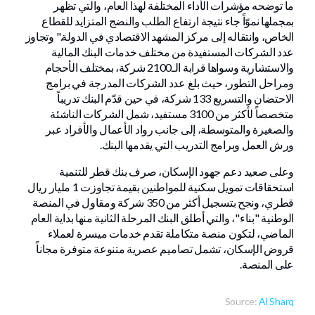
ما توضحه مؤشرات الأداء المختلفة لهذا العام، والتي تظهر
بمجملها نموّاً جاء نتيجة ارتفاع الطلب والنضج المتزايد للقطاع
الخاص، وانتقاله إلى مركز المشهد الاقتصادي في الدولة." وتجاوز
عدد الشركات المستفيدة من مختلف خدمات البنك المالية
والاستشارية وسواها قرابة الـ2100 شركة، بمختلف الأحجام
ومراحل التطور، حيث بلغ عدد الشركات المدرجة في برامج
الاحتضان والتسريع 133 شركة، في حين قدّم البنك تدريباً
متخصصاً لأكثر من 3100 مستفيد، شمل الشركات الناشئة
والصغيرة والمتوسطة، إلى جانب رواد الأعمال والأفراد عبر
ورش العمل وبرامج التدريب التي يقدمها البنك.
وعلى صعيد دعم جهود الإسكان، صرف بنك قطر للتنمية
استحقاقات تمويل سكنية للمواطنين بقيمة تجاوزت 1 مليار ريال
قطري، ونجح بتسجيل أكثر من 350 شركة ومقاول في المنصة
الوطنية "بناء"، والتي أطلق البنك المرحلة الثانية منها بداية العام
الماضي، لتكون منصة متكاملة تقدم خدمات ميسرة لعملاء
قروض الإسكان، تشمل تصاميم عصرية متنوعة متوفرة مجاناً
على المنصة.
Source:
Al Sharq