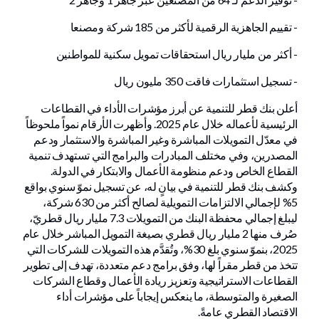
- تقييم الجاهزية الرقمية لأكثر من 185 شركة ومصنعا
- أكثر من مليار ريال استحقاقات تمويل سكنية للمواطنين
- تسجيل استثمارات فاقت 350 مليون ريال
أعلن بنك قطر للتنمية عن أبرز مؤشرات الأداء في القطاعات
الرئيسية لأعماله خلال عام 2025. وأظهرت الأرقام نمواً ملحوظاً
في معدّل التمويلات المباشرة وغير المباشرة والاستثمار ودعم
المصدرين، وفي مختلف المبادرات والبرامج التي تستهدف تنمية
القطاع الخاص ودعم منظومة الأعمال والابتكار في الدولة.
وكشف بنك قطر للتنمية في بيانٍ له، عن تسجيل نموّ سنوي بواقع
5% لإجمالي الالتزامات التمويلية لصالح أكثر من 630 شركة،
ليبلغ إجمالي محفظة البنك من التمويلات 7.3 مليار ريال قطريّ،
صُرف منها 2 مليار ريال قطري بصيغة التمويل المباشر خلال عام
2025، بنموّ سنوي بلغ 30%، وتُقدَّم هذه التمويلات للشركات التي
تتخذ من قطر مقراً لها، وفق برامج دعم متعددة، تهدف إلى تطوير
القطاعات الاستراتيجية وتعزيز ريادة الأعمال وقطاع الشركات
الصغيرة والمتوسطة، ما ينعكس إيجاباً على مؤشرات أداء
الاقتصاد القطري عامةً.