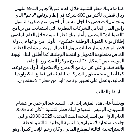
كما قدّم بنك قطر للتنمية خلال العام تمويلاً تجاوز الـ650 مليون
ريال قطري لأكثر من 600 شركة في إطار برنامج "دعم" الذي
يمنح تمويلات قصيرة الأجل بنسب أرباح ورسوم صفرية لتمويل
رأس المال العامل للشركات القطرية التي استفادت من برنامج
"الضمانات" الوطني. وأعلن بنك قطر للتنمية خلال العام الماضي
إطلاق بوابة التمويل الوطنية «تمكين»، الأولى من نوعها في دولة
قطر لتوحيد مسار طلبات تمويل الأعمال وربط منشآت القطاع
الخاص بمنظومة التمويل والتنمية الوطنية. كما أطلق البنك الهوية
الموسعة من "سكيل 7" ليصبح مركزاً للمشاريع الإبداعية
والثقافية، وأعلن عن برنامج الاندماج والاستحواذ الأول من نوعه،
كما أطلق منحة تطوير الشركات الناشئة في قطاع التكنولوجيا
المالية، وعمل على تطوير برنامج "ابدأ من قطر" الاستثماري.
- ارتفاع الطلب
وتعليقاً على هذه المؤشرات، قال السيد عبد الرحمن بن هشام
السويدي، الرئيس التنفيذي لبنك قطر للتنمية: "كان عام 2025
العام الأوّل من استراتيجية البنك المحدثة 2025-2030، والتي
جاءت استجابةً لاستراتيجية التنمية الوطنية الثالثة والخطة
الاستراتيجية الثالثة للقطاع المالي، وكان زخم الإنجاز كبيراً، وهو