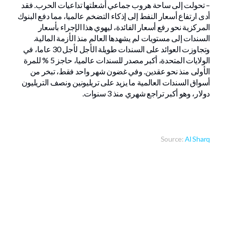
– تحولت إلى ساحة هروب جماعي أشعلتها تداعيات الحرب. فقد
أدى ارتفاع أسعار النفط إلى إذكاء التضخم عالميا، مما دفع البنوك
المركزية نحو رفع أسعار الفائدة، ليهوي هذا الإجراء بأسعار
السندات إلى مستويات لم يشهدها العالم منذ الأزمة المالية.
وتجاوزت العوائد على السندات طويلة الأجل لأجل 30 عاما، في
الولايات المتحدة، أكبر مصدر للسندات عالميا، حاجز 5 % للمرة
الأولى منذ نحو عقدين. وفي غضون شهر واحد فقط، تبخر من
أسواق السندات العالمية ما يزيد على تريليونين ونصف التريليون
دولار، وهو أكبر تراجع شهري منذ 3 سنوات.
Source:
Al Sharq