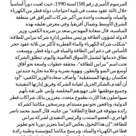
المرسوم الأميري رقم (58) لسنة 1990، حيث لعبت دوراً أساسياً
خلال ثالثة عقود مضت في تلبية احتياجات دولة قطر من الكهرباء
والمياه، وأصبحت واحدة من أكبر شركات المرافق في منطقة
الشرق الأوسط وشمال أفريقيا. وفي معرض تعليقه بهذه
المناسبة، قال سعادة المهندس سعد بن شريده الكعبي، وزير
الدولة لشؤون الطاقة ورئيس مجلس إدارة شركة نبراس للطاقة:
"شكلت شركة الكهرباء والماء القطرية لأكثر من ثلاثة عقود حجر
الأساس في دعم أمن الطاقة والمياه في دولة قطر، ووسعت
نطاق خدماتها لتشمل الأسواق العالمية. واليوم، تنطلق الشركة
تحت اسم "نبراس للطاقة"، محققة خطوات واسعة نحو آفاق
أوسع من النمو والتطور، وبهوية بصرية وعلامة تجارية جديدتين
تعكسان رؤيتها المستقبلية." وأضاف سعادة الوزير الكعبي: "أود
أن أتقدم بالشكر الجزيل لقيادة الشركة وفريق إدارتها التنفيذية
وجميع موظفيها على جهودهم المخلصة. وإنني على ثقة بأنهم
سيواصلون هذا الإرث بطموح متجدد، معززين بذلك شراكات قطر
الدولية، ودافعين نحو نمو مستدام، ومرسخين مكانتنا كشركة
رائدة موثوقة في قطاع الطاقة." من جانبه، قال السيد محمد ناصر
الهاجري، العضو المنتدب والرئيس التنفيذي لشركة نبراس
للطاقة: "إن هذا التحول يعكس التزامنا بتعزيز دورنا نحو تطوير
قطاعي الكهرباء والمياه، وترسيخ مكانتنا كمؤسسة وطنية رائدة