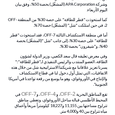
وشركة APA Corporation (المشغّل) بحصة 50%، وفق بيان
اليوم الأربعاء.
كما استحوذت "قطر للطاقة" على حصة 30% من المنطقة OFF-
2، في حين امتلكت "شل" (المشغّل) حصة 70%.
أما في منطقة الاستكشاف الثالثة OFF-7، فقد استحوذت "قطر
للطاقة" على حصة 30%، إلى جانب "شل "(المشغّل) بحصة
40%، و"شيفرون" بحصة 30%.
وفي معرض تعليقه قال سعد الكعبي، وزير الدولة لشؤون
الطاقة، العضو المنتدب والرئيس التنفيذي لـ"قطر للطاقة":"
يسرنا تعزيز علاقاتنا مع شريكتنا الاستراتيجية شل من خلال هذه
الاتفاقيات، التي تمثل أول دخول لنا في قطاع الاستكشاف
والإنتاج في الأوروغواي، وهو ما يوسع من رقعة تواجدنا في أمريكا
الجنوبية".
OFF-7
OFF-4
OFF-2
تقع المناطق البحرية
، و
، و
في
المحيط الأطلسي قبالة ساحل الأوروغواي، وتغطي مناطق
تتراوح مساحتها بين 11,155 و18,227 كيلومتراً مربعاً وأعماق
مياه تتراوح بين 40 و4,000 متر.