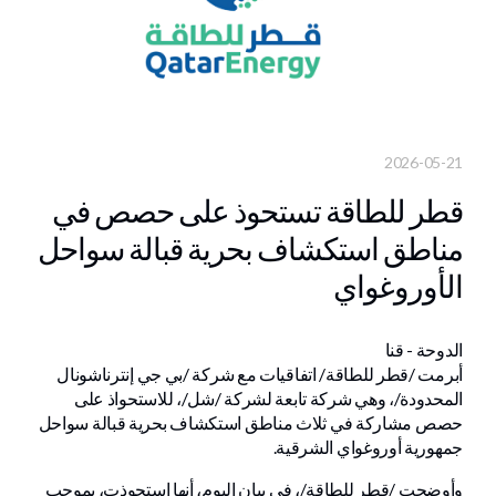
2026-05-21
قطر للطاقة تستحوذ على حصص في
مناطق استكشاف بحرية قبالة سواحل
الأوروغواي
الدوحة - قنا
أبرمت /قطر للطاقة/ اتفاقيات مع شركة /بي جي إنترناشونال
المحدودة/، وهي شركة تابعة لشركة /شل/، للاستحواذ على
حصص مشاركة في ثلاث مناطق استكشاف بحرية قبالة سواحل
جمهورية أوروغواي الشرقية.
وأوضحت /قطر للطاقة/، في بيان اليوم، أنها استحوذت، بموجب