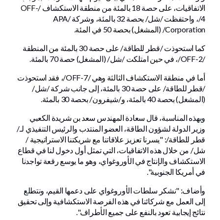
الاتفاقيات، على حصة 18 بالمئة من منطقة الاستكشاف /OFF-
4/، واحتفظت /شل/ بحصة 32 بالمئة، وشركة /APA
Corporation/ (المشغل) بحصة 50 في المئة.
كما استحوذت /قطر للطاقة/ على حصة 30 بالمئة من المنطقة
/OFF-2/، في حين امتلكت /شل/ (المشغل) حصة 70 بالمئة.
أما في منطقة الاستكشاف الثالثة وهي /OFF-7/، فقد استحوذت
/قطر للطاقة/ على حصة 30 بالمئة، إلى جانب شركة /شل/
(المشغل) بحصة 40 بالمئة، و/شيفرون/ بحصة 30 بالمئة.
وبهذه المناسبة، قال سعادة المهندس سعد بن شريدة الكعبي
وزير الدولة لشؤون الطاقة، العضو المنتدب والرئيس التنفيذي لـ/
قطر للطاقة/: "يسرنا تعزيز علاقاتنا مع شريكتنا الاستراتيجية /
شل/ من خلال هذه الاتفاقيات، التي تمثل أول دخول لنا في قطاع
الاستكشاف والإنتاج في الأوروغواي، وهو ما يوسع رقعة تواجدنا
في أمريكا الجنوبية".
وأضاف: "نشكر سلطات الأوروغواي على دعمها القيم، ونتطلع
إلى العمل مع شركائنا في هذه الفرصة الاستكشافية وإلى تحقيق
نتائج إيجابية تعود بالنفع على جميع الأطراف".