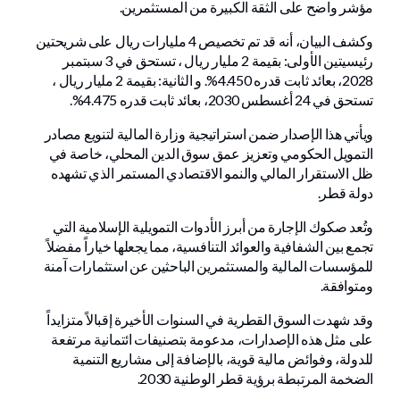
مؤشر واضح على الثقة الكبيرة من المستثمرين.
وكشف البيان، أنه قد تم تخصيص 4 مليارات ريال على شريحتين
رئيسيتين الأولى: بقيمة 2 مليار ريال ، تستحق في 3 سبتمبر
2028، بعائد ثابت قدره 4.450%. و الثانية: بقيمة 2 مليار ريال ،
تستحق في 24 أغسطس 2030، بعائد ثابت قدره 4.475%.
ويأتي هذا الإصدار ضمن استراتيجية وزارة المالية لتنويع مصادر
التمويل الحكومي وتعزيز عمق سوق الدين المحلي، خاصة في
ظل الاستقرار المالي والنمو الاقتصادي المستمر الذي تشهده
دولة قطر.
وتُعد صكوك الإجارة من أبرز الأدوات التمويلية الإسلامية التي
تجمع بين الشفافية والعوائد التنافسية، مما يجعلها خياراً مفضلاً
للمؤسسات المالية والمستثمرين الباحثين عن استثمارات آمنة
ومتوافقة.
وقد شهدت السوق القطرية في السنوات الأخيرة إقبالاً متزايداً
على مثل هذه الإصدارات، مدعومة بتصنيفات ائتمانية مرتفعة
للدولة، وفوائض مالية قوية، بالإضافة إلى مشاريع التنمية
الضخمة المرتبطة برؤية قطر الوطنية 2030.