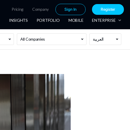
Pricing
Company
Sign In
Register
INSIGHTS
PORTFOLIO
MOBILE
ENTERPRISE
العربية
All Companies