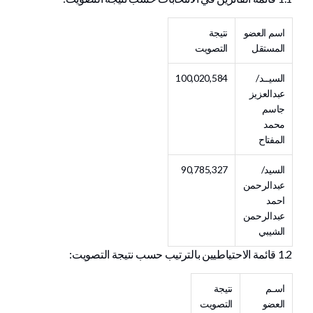
اسم العضو
نتيجة
المستقل
التصويت
السيــد/
100,020,584
عبدالعزيز
جاسم
محمد
المفتاح
السيد/
90,785,327
عبدالرحمن
احمد
عبدالرحمن
الشيبي
1.2 قائمة الاحتياطيين بالترتيب حسب نتيجة التصويت:
اسـم
نتيجة
العضو
التصويت