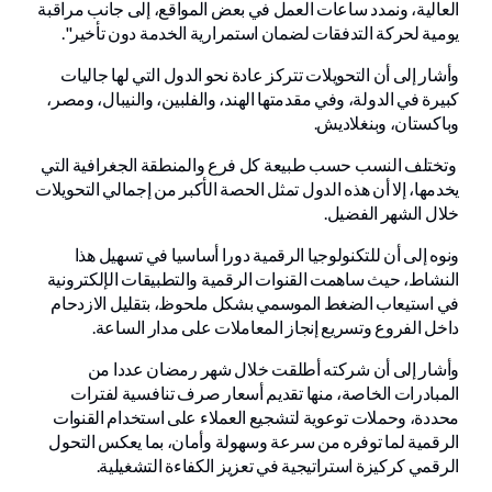
العالية، ونمدد ساعات العمل في بعض المواقع، إلى جانب مراقبة
يومية لحركة التدفقات لضمان استمرارية الخدمة دون تأخير".
وأشار إلى أن التحويلات تتركز عادة نحو الدول التي لها جاليات
كبيرة في الدولة، وفي مقدمتها الهند، والفلبين، والنيبال، ومصر،
وباكستان، وبنغلاديش.
وتختلف النسب حسب طبيعة كل فرع والمنطقة الجغرافية التي
يخدمها، إلا أن هذه الدول تمثل الحصة الأكبر من إجمالي التحويلات
خلال الشهر الفضيل.
ونوه إلى أن للتكنولوجيا الرقمية دورا أساسيا في تسهيل هذا
النشاط، حيث ساهمت القنوات الرقمية والتطبيقات الإلكترونية
في استيعاب الضغط الموسمي بشكل ملحوظ، بتقليل الازدحام
داخل الفروع وتسريع إنجاز المعاملات على مدار الساعة.
وأشار إلى أن شركته أطلقت خلال شهر رمضان عددا من
المبادرات الخاصة، منها تقديم أسعار صرف تنافسية لفترات
محددة، وحملات توعوية لتشجيع العملاء على استخدام القنوات
الرقمية لما توفره من سرعة وسهولة وأمان، بما يعكس التحول
الرقمي كركيزة استراتيجية في تعزيز الكفاءة التشغيلية.