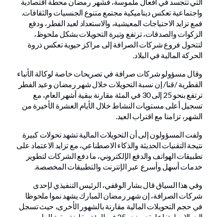
التي تتجسد في أفعال ملموسة، فشهر رمضان محطة اقتصادية
واجتماعية تعكس ديناميكية مجتمع متنوع الجنسيات والثقافات.
فمع تزايد الاحتياجات المعيشية، والاستعداد لعيد الفطر، ودفع
الزكوات والصدقات، ترتفع وتيرة التحويلات بشكل ملحوظ،
لتتحول فروع شركات الصرافة إلى مراكز حيوية تعكس ذروة
الحركة المالية في البلاد.
وقال مسؤولو شركات صرافة في تصريحات خاصة لوكالة الأنباء
القطرية /قنا/ إن نسبة التحويلات خلال شهر رمضان وعيد الفطر
ترتفع بنحو 25 إلى 30 في المئة مقارنة ببقية أشهر العام، مع
تسجيل أعلى مستويات النشاط خلال الأيام العشرة الأخيرة من
الشهر، تزامنا مع اقتراب العيد.
ولفت المسؤولون إلى أن التحويلات المالية تشهد تحولات كبيرة
نتيجة التقنيات الحديثة والذكاء الاصطناعي، مع تزايد الاعتماد على
تطبيقات الهواتف والدفع الإلكتروني، ما دفع الشركات لتطوير
خدمات أسهل وأسرع عبر الإنترنت والتطبيقات المخصصة.
وفي هذا السياق قال بشار الوقفي، الرئيس التنفيذي لإحدى
شركات الصرافة، إن شهر رمضان المبارك يشهد نموا ملحوظا
في حجم التحويلات المالية مقارنة بالشهور الأخرى، حيث تسجل
الحوالات ارتفاعا يقدر بنحو 25 في المئة مقارنة ببقية العام،