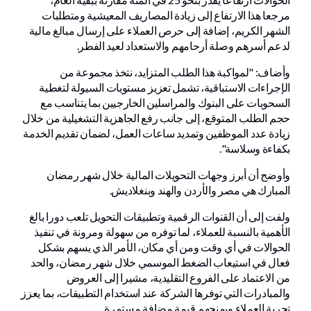
مرجعا هذا الارتفاع إلى زيادة المصاريف المعيشية ومتطلبات
الشهر الكريم، إضافة إلى حرص العملاء على إرسال مبالغ مالية
لدعم أسرهم وصلة أرحامهم والاستعداد لعيد الفطر.
وأضاف: "لمواكبة هذا الطلب المتزايد، نتخذ مجموعة من
الإجراءات الاستباقية، تشمل تعزيز مستويات السيولة لتغطية
السحوبات على البنوك والمراسلين الخارجيين بما يتناسب مع
حجم الطلب المتوقع، إلى جانب رفع الجاهزية التشغيلية من خلال
زيادة عدد الموظفين وتمديد ساعات العمل، لضمان تقديم الخدمة
بكفاءة وسلاسة".
وأوضح أن أبرز وجهات التحويلات المالية خلال شهر رمضان
المبارك هي مصر والأردن والهند وبنغلاديش.
ولفت إلى أن القنوات الرقمية وتطبيقات التحويل تلعب دورا بالغ
الأهمية بالنسبة للعملاء، لما توفره من سهولة ومرونة في تنفيذ
الحوالات في أي وقت ومن أي مكان، الأمر الذي يسهم بشكل
فعال في استيعاب الضغط الموسمي خلال شهر رمضان، والحد
من الاعتماد على الفروع التقليدية، مشيرا إلى العروض
والمبادرات التي توفرها الشركة عند استخدام التطبيقات، بما يعزز
تجربة العملاء ويمنحهم قيمة مضافة مستمرة.