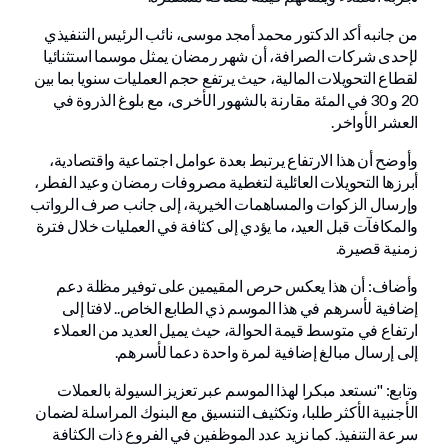
من جانبه أكد الدكتور محمد أمجد موسى، نائب الرئيس التنفيذي
لإحدى شركات الصرافة، أن شهر رمضان يمثل موسما استثنائيا
لقطاع التحويلات المالية، حيث يرتفع حجم العمليات سنويا بما بين
20 و 30 في المئة مقارنة بالشهور الأخرى، مع بلوغ الذروة في
العشر الأواخر.
وأوضح أن هذا الارتفاع يرتبط بعدة عوامل اجتماعية واقتصادية،
أبرزها التحويلات العائلية لتغطية مصروفات رمضان وعيد الفطر،
وإرسال الزكوات والمساهمات الخيرية، إلى جانب صرف الرواتب
والمكافآت قبل العيد، ما يؤدي إلى كثافة في العمليات خلال فترة
زمنية قصيرة.
وأضاف: أن هذا يعكس حرص المقيمين على توفير مظلة دعم
إضافية لأسرهم في هذا الموسم ذي الطابع الخاص.. لافتا إلى
ارتفاع في متوسط قيمة الحوالة، حيث يميل العديد من العملاء
إلى إرسال مبالغ إضافية لمرة واحدة دعما لأسرهم.
وتابع: "نستعد مبكرا لهذا الموسم عبر تعزيز السيولة بالعملات
الأجنبية الأكثر طلبا، وتكثيف التنسيق مع البنوك المراسلة لضمان
سرعة التنفيذ. كما نزيد عدد الموظفين في الفروع ذات الكثافة