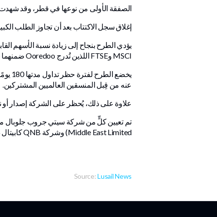
الصفقة الأولى من نوعها في قطر، وقد شهدت طلبًا اس
إغلاق سجل الاكتتاب بعد أن تجاوز الطلب الكبي
MSCI وFTSE اللذين تُدرج Ooredoo ضمنهما بالفعل.
يخضع ا
عنه من قِبل المنسقين العالميين المشتركين.
علاوة على ذلك، يُحظر على الشركة إصدار أو نقل أي أسهم أو الدخول في
Middle East Limited) وشركة QNB كابيتال ذ.م.م (QNB Capital LLC) بصفتهم المنسقين العالميين المشتركين ومديري سجل الاكتتاب المشتركين.
Source:
Lusail News