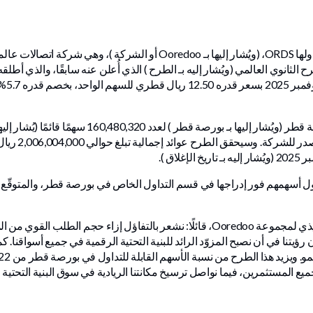
أعلنت مجموعة Ooredoo ش.م.ق.ع ورمز تداولها ORDS، (ويُشار إليها بـ o
لثانوي العالمي (ويُشار إليه بـ الطرح ) الذي أُعلن عنه سابقًا، والذي أطلقه 
البائع، وهو ما
 أسهمهم فور إدراجها في قسم التداول الخاص في بورصة قطر، والمتوقّع أ
أفاد السيّد / عزيز العثمان فخرو، الرئيس التنفيذي لمجموعة Ooredoo، قائلًا: نشعر بالت
يتنا في أن نصبح المزوّد الرائد للبنية التحتية الرقمية في جميع أسواقنا. كم
ميع المستثمرين، فيما نواصل ترسيخ مكانتنا الريادية في سوق البنية التحتية ا