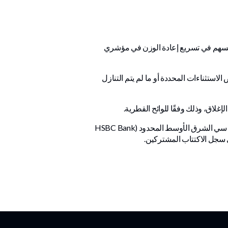
 27%، مما يعزّز السيولة، ومن المتوقّع أن يسهم في تسريع إعادة الوزن في مؤشري
لاق)، مع بعض الاستثناءات المحددة أو ما لم يتم التنازل
تم تعيين كلٍّ من شركة سيتي جروب جلوبال ماركتس المحدودة (Citigroup Global Markets Limited) وبنك إتش إس بي سي الشرق الأوسط المحدود (HSBC Bank