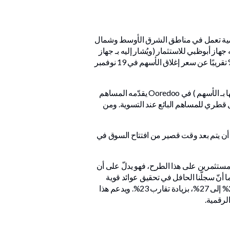
Ooredo أو الشركة )، وهي شركة اتصالات عالمية تعمل في مناطق الشرق الأوسط وشمال
جهاز أبوظبي للاستثمار (ويُشار إليه بـ جهاز
أبوظبي للاستثمار أو المساهم البائع ) في 17 نوفمبر 2025 بسعر قدره 12.50 ريال قطري للسهم الواحد، بخصم قدره 5.7% تقريبًا عن سعر إغلاق الأسهم في 19 نوفمبر
يتكوّن الطرح من طرح ثانوي عالمي في بورصة قطر (ويُشار إليها بـ بورصة قطر ) لعدد 160,480,320 سهمًا قائمًا (يُشار إليها بـ الأسهم ) في Ooredoo يقدّمه المساهم
 يمثّل 5.01% من رأس المال المُصدر للشركة. وسيحقق الطرح عوائد إجمالية تبلغ حوالي 2,006,004,000 ريال قطري للمساهم البائع عند التسوية. ومن
ن يتم بعد وقت قصير من افتتاح السوق في
فاؤل إزاء حجم الطلب القوي من المستثمرين على هذا الطرح، فهو يدلّ على أن
ا أنّ سجلّنا الحافل في تحقيق عوائد قوية
للمساهمين يعزّز ثقتنا في تنفيذ استراتيجيتنا للنمو. ويزيد هذا الطرح من نسبة الأسهم القابلة للتداول في بورصة قطر من 22% إلى 27%، بزيادة تقارب 23%. ويدعم هذا
لرقمية.