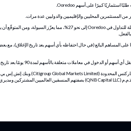
تثماريُا كبيرًا على أسهم Ooredoo.
ر من المستثمرين المحليين والإقليميين والدوليين عدة مرات.
يؤدي الطرح بنجاح إلى زيادة نسبة الأسهم القابلة للتداول في Ooredoo إلى نحو
لطرح لفترة حظر تداول مدتها 180 يومًا على المساهم البائع (في حال احتفاظه بأي أسهم بعد تاريخ الإغ
 معاملات متعلقة بالأسهم لمدة 90 يومًا بعد تاريخ الإغلاق، وذلك وفقًا للوائح القطرية.