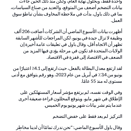
واحدة فقط، وبحلول نهاية العام، ولكن منذ ذلك الحين جاءت
بيانات التضخم أضعف من المتوقع، والعديد من صناع السياسات،
بما في ذلك باول، بدأت في ملاحظة المخاوف بشأن تباطؤ سوق
العمل.
أظهرت بيانات الأسبوع الماضي أن الشركات أضافت 206 ألف
وظيفة لا تزال جيدة في يونيو، لكن المراجعات للأشهر السابقة
تظهر أن الاتجاه أقل، وقال باول في تعليقات عامة أخيرة إن
الولايات المتحدة قد تكون في مرحلة يؤدي فيها المزيد من
الضعف في الاقتصاد إلى قفزة في الاقتصاد.
لقد ارتفع معدل البطالة بالفعل، حيث ارتفع إلى 4.1٪ اعتبارًا من
يونيو من 3.4٪ في أبريل من عام 2023، وهو رقم يتوافق مع أدنى
مستوى له منذ 55 عامًا.
وفي الوقت نفسه، لم يرتفع مؤشر أسعار المستهلكين على
الإطلاق في شهر مايو، ويتوقع المحللون قراءة ضعيفة أخرى
عندما يتم نشر بيانات شهر يونيو يوم الخميس.
التركيز لم يعد فقط على خفض التضخم
وقال باول الأسبوع الماضي: "نحن ندرك تمامًا أن لدينا مخاطر