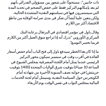
ذات جانبين"، مستحوذًا على شعور بين مسؤولي الفدرالي بأنهم
لم يعد بإمكانهم التركيز فقط على خفض التضخم في تحديد المدة
التي سيستمرون فيها في سياستهم النقدية المتشددة الحالية،
ولكن يتعين علينا أيضاً أن نفكر في مدى صرامة الوقاية من تباطؤ
الاقتصاد أكثر من اللازم.
وقال باول في مؤتمر اقتصادي في البرتغال برعاية البنك
المركزي الأوروبي "ندرك أنه إذا تراجع سوق العمل أكثر من اللازم
فربما نخسر التوسع".
ما إذا كان هذا الخطر سيدفع باول إلى فتح الباب أمام خفض أسعار
الفائدة في أقرب وقت في سبتمبر سيكون محور التركيز
الرئيسي عندما يمثل أمام اللجنة المصرفية بمجلس الشيوخ في
الساعة 10 صباحًا بتوقيت شرق الولايات المتحدة (1400 بتوقيت
جرينتش) في جولته نصف السنوية الأخيرة من شهادته أمام
الكونجرس حول السياسة النقدية. وسيمثل أمام لجنة الخدمات
المالية بمجلس النواب في نفس الوقت يوم الأربعاء.