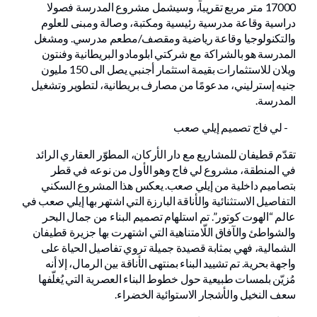
17000 متر مربع تقريباً، وسيشمل مشروع المدرسة فصولا
دراسية وقاعة مدرسية رئيسية ومكتبة، وصالة ومبنى للعلوم
والتكنولوجيا وقاعة رياضية ومقصف/مطعم مدرسي. ومشغل
المدرسة هو بالشراكة مع شركتي ابلومادو البريطانية وفنتون
ويلان للاستثمارات بقيمة استثمار أجنبي يصل الى 150 مليون
جنيه إسترليني، مدعومًا من مصارف بريطانية، لتطوير وتشغيل
المدرسة.
- لي فاج تصميم إيلي صعب
تقدّم قطيفان للمشاريع مع دار الأركان، المطوّر العقاري الرائد
في المنطقة، مشروع لي فاج وهو الأول من نوعه في قطر
بتصاميم داخلية من إيلي صعب. يعكس هذا المشروع السكني
التفاصيل الاستثنائية والأناقة البارزة التي اشتهر بها إيلي صعب في
عالم “الهوت كوتور”. تم استلهام تصميم البناء من جمال البحر
والشواطئ والآفاق اللّامتناهية التي اشتهرت بها جزيرة قطيفان
الشمالية، فهي بمثابة قصيدة جميلة تروي تفاصيل الحياة على
واجهة بحرية. تم تشييد البناء بمنتهى الأناقة بين الرمال، إلا أنه
مُزيّن بلمسات طبيعية حول خطوط البناء العصرية التي يُغلّفها
سعف النخيل والأشجار الاستوائية الخضراء.