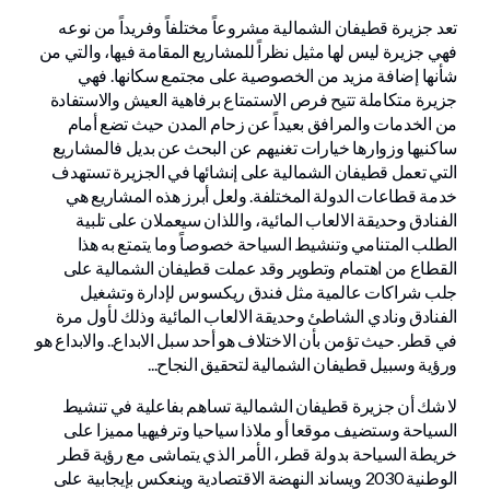
تعد جزيرة قطيفان الشمالية مشروعاً مختلفاً وفريداً من نوعه
فهي جزيرة ليس لها مثيل نظراً للمشاريع المقامة فيها، والتي من
شأنها إضافة مزيد من الخصوصية على مجتمع سكانها. فهي
جزيرة متكاملة تتيح فرص الاستمتاع برفاهية العيش والاستفادة
من الخدمات والمرافق بعيداً عن زحام المدن حيث تضع أمام
ساكنيها وزوارها خيارات تغنيهم عن البحث عن بديل فالمشاريع
التي تعمل قطيفان الشمالية على إنشائها في الجزيرة تستهدف
خدمة قطاعات الدولة المختلفة. ولعل أبرز هذه المشاريع هي
الفنادق وحديقة الالعاب المائية، واللذان سيعملان على تلبية
الطلب المتنامي وتنشيط السياحة خصوصاً وما يتمتع به هذا
القطاع من اهتمام وتطوير وقد عملت قطيفان الشمالية على
جلب شراكات عالمية مثل فندق ريكسوس لإدارة وتشغيل
الفنادق ونادي الشاطئ وحديقة الالعاب المائية وذلك لأول مرة
في قطر. حيث تؤمن بأن الاختلاف هو أحد سبل الابداع.. والابداع هو
ورؤية وسبيل قطيفان الشمالية لتحقيق النجاح...
لا شك أن جزيرة قطيفان الشمالية تساهم بفاعلية في تنشيط
السياحة وستضيف موقعا أو ملاذا سياحيا وترفيهيا مميزا على
خريطة السياحة بدولة قطر، الأمر الذي يتماشى مع رؤية قطر
الوطنية 2030 ويساند النهضة الاقتصادية وينعكس بإيجابية على