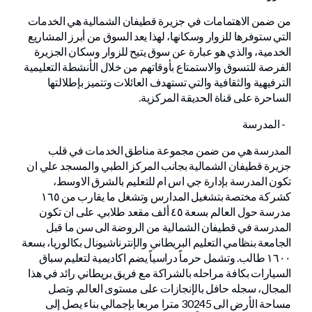
من ضمن الاهتمامات في جزيرة قطيفان الشمالية هي الخدمات
التي ستوفرها للزوار وسكانها، لهذا يعد السوق من أبرز المشاريع
الخدمية، والذي هو عبارة عن سوق يتيح للزوار وسكان الجزيرة
الفرصة للتسوق والاستمتاع بأوقاتهم من خلال الأنشطة التعليمية
الترفيهية والثقافية والتي تستهدف العائلات وتتميز بإطلالتها
الساحرة على قناة الحديقة المركزية.
- المدرسة
المدرسة هي من ضمن مجموعة مناطق الخدمات في قلب
جزيرة قطيفان الشمالية بجانب المركز الطبي والمسجد علي ان
تكون المدرسة بإدارة جي اس ام للتعليم بالشرق الاوسط،
كشركة مختصة بتشغيل المدارس وتشغل ما يقارب من ١٦٥
مدرسة حول العالم بسعة ٤٥ ألف مقعد طلابي. على ان تكون
المدرسة في قطيفان الشمالية من الروضة الى سن ما قبل
الجامعة بنظامي التعليم البريطاني والإنترناشيونال بكالوريا، بسعة
١٦٠٠ طالب. وتشمل حرماً دراسياً يضم اكاديمية لتعليم سباق
السيارات بكافة مراحله بالشراكة مع فريق بريطاني رائد في هذا
المجال، سجله حافل بالإنجازات على مستوى العالم. وتصل
مساحة الأرض الى 30245 مترا مربعا بإجمالي بناء يصل إلى