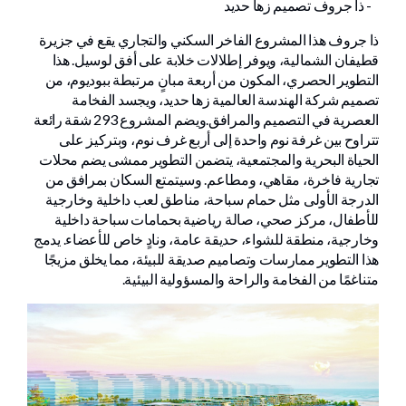
- ذا جروف تصميم زها حديد
ذا جروف هذا المشروع الفاخر السكني والتجاري يقع في جزيرة
قطيفان الشمالية، ويوفر إطلالات خلابة على أفق لوسيل. هذا
التطوير الحصري، المكون من أربعة مبانٍ مرتبطة ببوديوم، من
تصميم شركة الهندسة العالمية زها حديد، ويجسد الفخامة
العصرية في التصميم والمرافق.ويضم المشروع 293 شقة رائعة
تتراوح بين غرفة نوم واحدة إلى أربع غرف نوم، وبتركيز على
الحياة البحرية والمجتمعية، يتضمن التطوير ممشى يضم محلات
تجارية فاخرة، مقاهي، ومطاعم. وسيتمتع السكان بمرافق من
الدرجة الأولى مثل حمام سباحة، مناطق لعب داخلية وخارجية
للأطفال، مركز صحي، صالة رياضية بحمامات سباحة داخلية
وخارجية، منطقة للشواء، حديقة عامة، ونادٍ خاص للأعضاء. يدمج
هذا التطوير ممارسات وتصاميم صديقة للبيئة، مما يخلق مزيجًا
متناغمًا من الفخامة والراحة والمسؤولية البيئية.