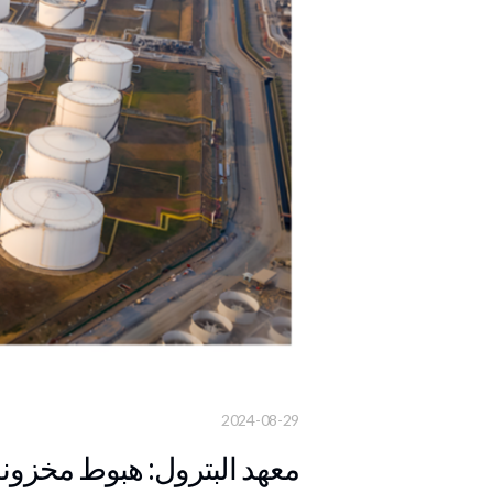
2024-08-29
معهد البترول: هبوط مخزونات النفط 